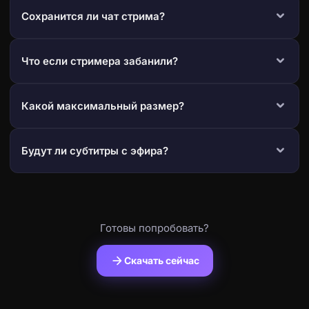
Сохранится ли чат стрима?
Что если стримера забанили?
Какой максимальный размер?
Будут ли субтитры с эфира?
Готовы попробовать?
arrow_forward
Скачать сейчас