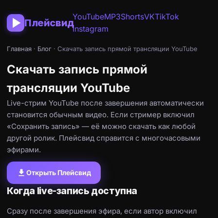
YouTube
MP3
Shorts
VK
TikTok
Плейсвид
Instagram
Главная
·
Блог
· Скачать запись прямой трансляции YouTube
Скачать запись прямой
трансляции YouTube
Live-стрим YouTube после завершения автоматически
становится обычным видео. Если стример включил
«Сохранить запись» — её можно скачать как любой
другой ролик. Плейсвид справится с многочасовыми
эфирами.
download
Открыть Плейсвид
Когда live-запись доступна
Сразу после завершения эфира, если автор включил