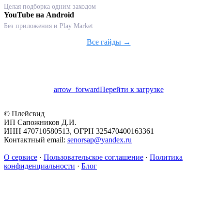
Целая подборка одним заходом
YouTube на Android
Без приложения и Play Market
Все гайды →
arrow_forward
Перейти к загрузке
© Плейсвид
ИП Сапожников Д.И.
ИНН 470710580513, ОГРН 325470400163361
Контактный email:
senorsap@yandex.ru
О сервисе
·
Пользовательское соглашение
·
Политика
конфиденциальности
·
Блог
Похожее
SaveFrom не работает? Альтернатива →