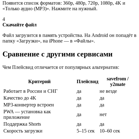
Появится список форматов: 360p, 480p, 720p, 1080p, 4K и
«Только аудио (MP3)». Нажмите на нужный.
4
Скачайте файл
Файл загрузится в память устройства. На Android он попадёт в
папку «Загрузки», на iPhone — в «Файлы».
Сравнение с другими сервисами
Чем Плейсвид отличается от популярных альтернатив:
savefrom /
Критерий
Плейсвид
y2mate
Работает в России и СНГ
да
не везде
Качество до 4K
да
да
MP3-конвертер встроен
да
да
PWA — установка как
да
нет
приложение
Поддержка Shorts
да
да
Скорость загрузки
5–15 сек
10–60 сек