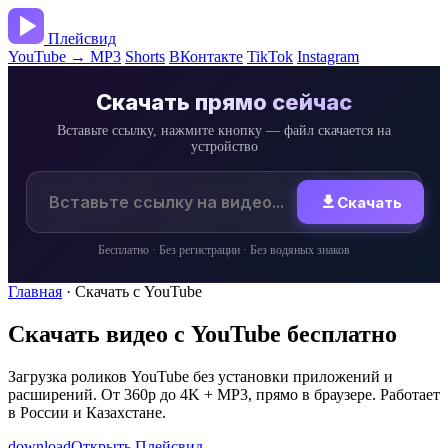
Плейсвид
YouTube → MP3
Shorts
ВКонтакте
TikTok
Instagram
Скачать прямо сейчас
Вставьте ссылку, нажмите кнопку — файл скачается на
устройство
Скачать
download
Бесплатно · Без регистрации · Без водяных знаков
Главная
· Скачать с YouTube
Скачать видео с YouTube бесплатно
Загрузка роликов YouTube без установки приложений и
расширений. От 360p до 4K + MP3, прямо в браузере. Работает
в России и Казахстане.
download
Открыть Плейсвид