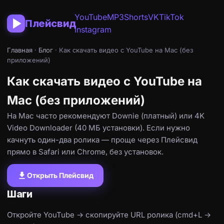
YouTube
MP3
Shorts
VK
TikTok
Плейсвид
Instagram
Главная
·
Блог
· Как скачать видео с YouTube на Mac (без
приложений)
Как скачать видео с YouTube на
Mac (без приложений)
На Mac часто рекомендуют Downie (платный) или 4K
Video Downloader (40 МБ установки). Если нужно
качнуть один-два ролика — проще через Плейсвид
прямо в Safari или Chrome, без установок.
download
Открыть Плейсвид
Шаги
Откройте YouTube → скопируйте URL ролика (cmd+L →