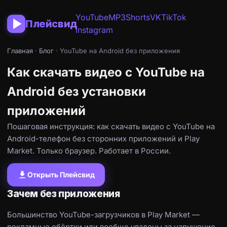
YouTube
MP3
Shorts
VK
TikTok
Плейсвид
Instagram
Главная
·
Блог
· YouTube на Android без приложения
Как скачать видео с YouTube на
Android без установки
приложений
Пошаговая инструкция: как скачать видео с YouTube на
Android-телефон без сторонних приложений и Play
Market. Только браузер. Работает в России.
download
Открыть Плейсвид
Зачем без приложения
Большинство YouTube-загрузчиков в Play Market —
рекламные обёртки или вообще удалены за нарушение